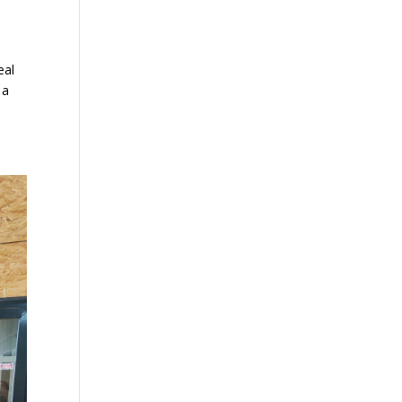
eal
 a