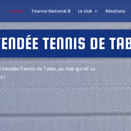
Accueil
Tournoi National B
Le club
Résultats
VENDÉE TENNIS DE TA
re Vendée Tennis de Table, un club qui vit sa
s !