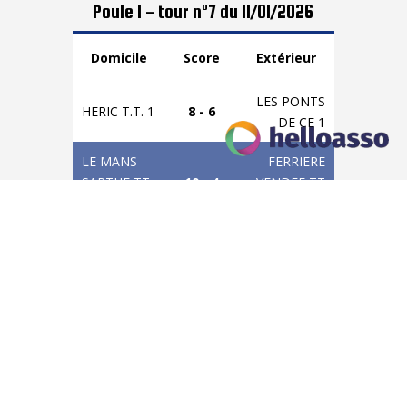
Poule 1 - tour n°7 du 11/01/2026
Domicile
Score
Extérieur
LES PONTS
HERIC T.T. 1
8 - 6
DE CE 1
LE MANS
FERRIERE
SARTHE TT
10 - 4
VENDEE TT
3
4
ST
ANG Les
COLOMBAN
11 - 3
Loups TT 5
1
SUCE SUR
ST MEDARD
7 - 7
ERDRE 1
DOULON 4