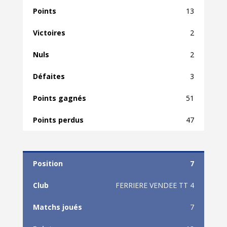
13
2
2
3
51
47
7
FERRIERE VENDEE TT 4
7