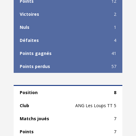
12
2
1
4
41
57
8
ANG Les Loups TT 5
7
7